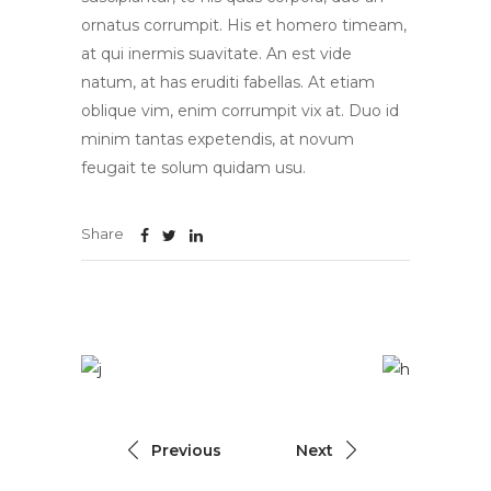
ornatus corrumpit. His et homero timeam,
at qui inermis suavitate. An est vide
natum, at has eruditi fabellas. At etiam
oblique vim, enim corrumpit vix at. Duo id
minim tantas expetendis, at novum
feugait te solum quidam usu.
Share
Previous
Next