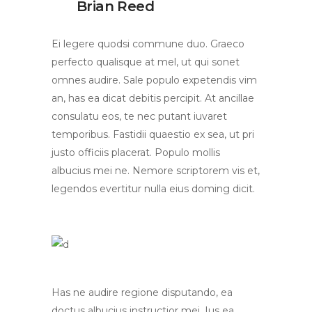
Brian Reed
Ei legere quodsi commune duo. Graeco
perfecto qualisque at mel, ut qui sonet
omnes audire. Sale populo expetendis vim
an, has ea dicat debitis percipit. At ancillae
consulatu eos, te nec putant iuvaret
temporibus. Fastidii quaestio ex sea, ut pri
justo officiis placerat. Populo mollis
albucius mei ne. Nemore scriptorem vis et,
legendos evertitur nulla eius doming dicit.
Has ne audire regione disputando, ea
doctus albucius instructior mei. Ius ea