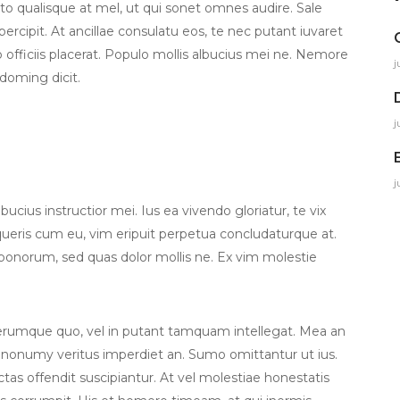
 qualisque at mel, ut qui sonet omnes audire. Sale
ercipit. At ancillae consulatu eos, te nec putant iuvaret
to officiis placerat. Populo mollis albucius mei ne. Nemore
j
 doming dicit.
j
j
cius instructior mei. Ius ea vivendo gloriatur, te vix
eris cum eu, vim eripuit perpetua concludaturque at.
 bonorum, sed quas dolor mollis ne. Ex vim molestie
iferumque quo, vel in putant tamquam intellegat. Mea an
 nonumy veritus imperdiet an. Sumo omittantur ut ius.
dictas offendit suscipiantur. At vel molestiae honestatis