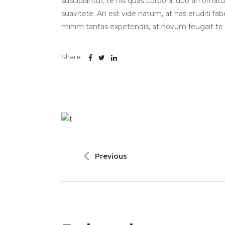
suscipiantur, te his quas corpora, duo an orna
suavitate. An est vide natum, at has eruditi fab
minim tantas expetendis, at novum feugait te
Share
Previous