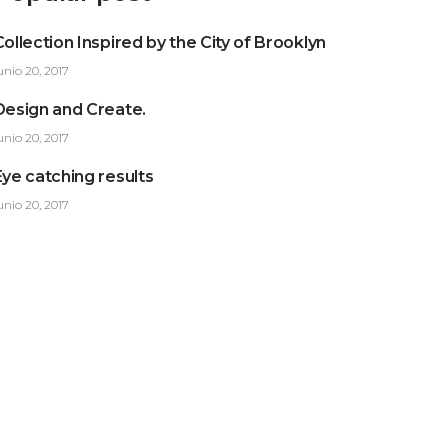
Collection Inspired by the City of Brooklyn
unio 20, 2017
Design and Create.
unio 20, 2017
Eye catching results
unio 20, 2017