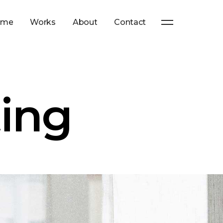
ome
Works
About
Contact
ting