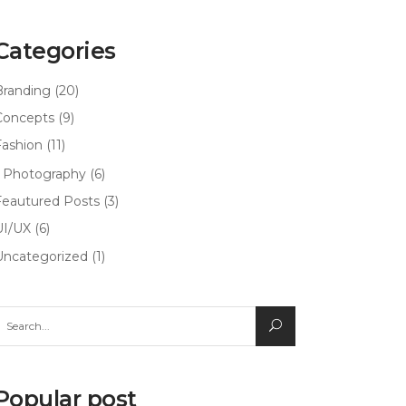
Categories
Branding
(20)
Concepts
(9)
Fashion
(11)
Photography
(6)
Feautured Posts
(3)
UI/UX
(6)
Uncategorized
(1)
earch
or:
Popular post