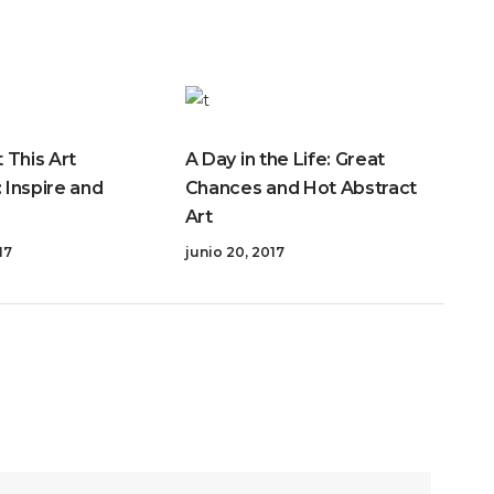
 This Art
A Day in the Life: Great
: Inspire and
Chances and Hot Abstract
Art
17
junio 20, 2017