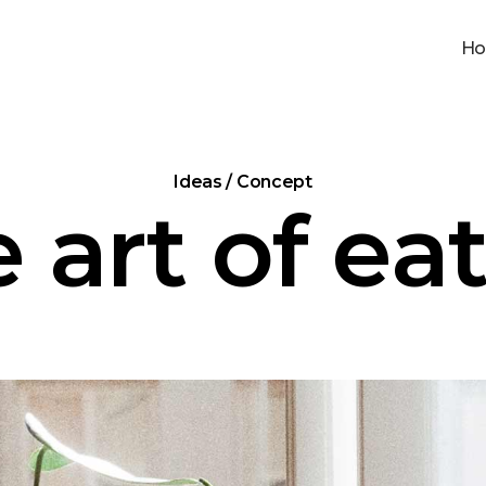
H
Ideas / Concept
 art of ea