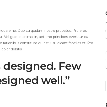
modare no. Duo cu quidam nostro probatus. Pro eros
. Vel graece animal in, aeterno principes evertitur cu
m rationibus constituto eu est, usu dicant fabellas et. Pro
 dolor debitis.
s designed. Few
esigned well.”
S
f