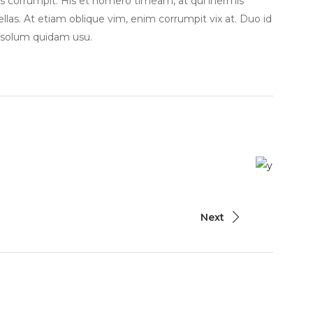
tus corrumpit. His et homero timeam, at qui inermis
ellas. At etiam oblique vim, enim corrumpit vix at. Duo id
 solum quidam usu.
Next