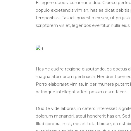
Ei legere quodsi commune duo. Graeco perfecto
populo expetendis vim an, has ea dicat debitis p
temporibus. Fastidii quaestio ex sea, ut pri jus
scriptorem vis et, legendos evertitur nulla eius
Has ne audire regione disputando, ea doctus albu
magna atomorum pertinacia. Hendrerit persequ
Porro elaboraret vim te, in per munere putant
patrioque intellegat affert possim eum facer.
Duo te vide labores, in cetero interesset sign
dolorum menandri, atqui hendrerit has an. Sed
Illud corpora in sit, eos et tota tibique, ea est 