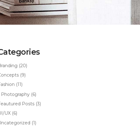
Categories
Branding
(20)
Concepts
(9)
Fashion
(11)
Photography
(6)
Feautured Posts
(3)
UI/UX
(6)
Uncategorized
(1)