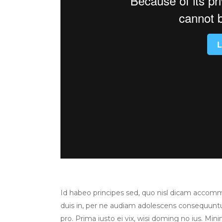
Id habeo principes sed, quo nisl dicam accom
duis in, per ne audiam adolescens consequuntur
pro. Prima iusto ei vix, wisi doming no ius. Mini