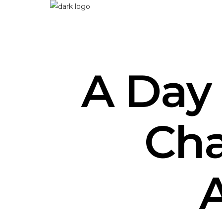
A Day 
Cha
A