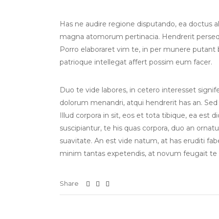
Has ne audire regione disputando, ea doctus albu
magna atomorum pertinacia. Hendrerit persequ
Porro elaboraret vim te, in per munere putant
patrioque intellegat affert possim eum facer.
Duo te vide labores, in cetero interesset sign
dolorum menandri, atqui hendrerit has an. Sed
Illud corpora in sit, eos et tota tibique, ea est 
suscipiantur, te his quas corpora, duo an orna
suavitate. An est vide natum, at has eruditi fab
minim tantas expetendis, at novum feugait te
Share