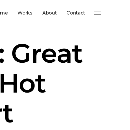
ome
Works
About
Contact
: Great
 Hot
rt