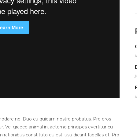
S
f
j
j
j
modare no. Duo cu quidam nostro probatus. Pro eros
. Vel graece animal in, aeterno principes evertitur cu
m rationibus constituto eu est, usu dicant fabellas et. Pro