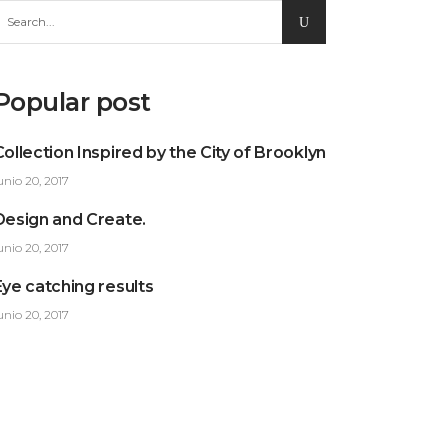
earch
or:
Popular post
Collection Inspired by the City of Brooklyn
unio 20, 2017
Design and Create.
unio 20, 2017
Eye catching results
unio 20, 2017