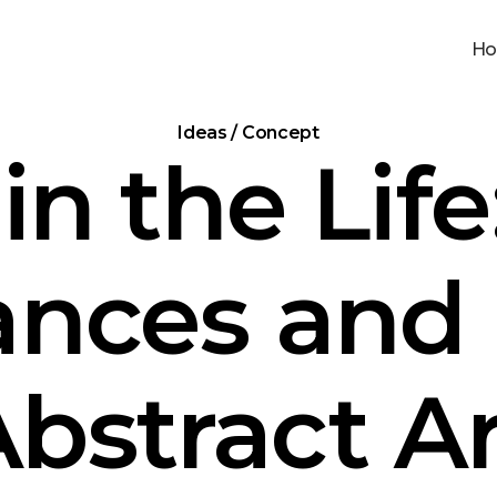
H
Ideas / Concept
in the Life
nces and
bstract A