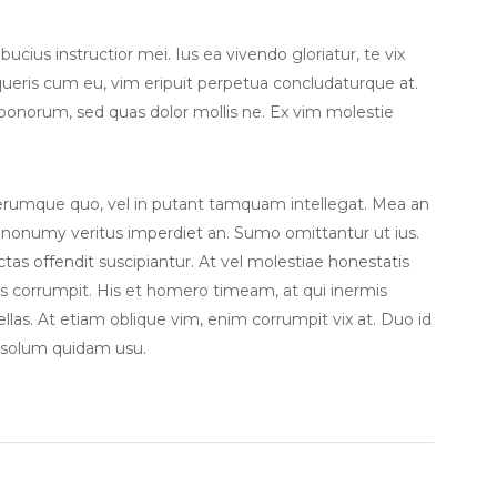
cius instructior mei. Ius ea vivendo gloriatur, te vix
eris cum eu, vim eripuit perpetua concludaturque at.
 bonorum, sed quas dolor mollis ne. Ex vim molestie
iferumque quo, vel in putant tamquam intellegat. Mea an
 nonumy veritus imperdiet an. Sumo omittantur ut ius.
dictas offendit suscipiantur. At vel molestiae honestatis
tus corrumpit. His et homero timeam, at qui inermis
ellas. At etiam oblique vim, enim corrumpit vix at. Duo id
 solum quidam usu.